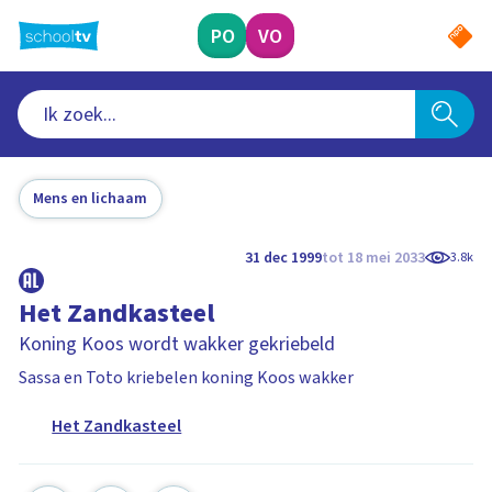
Ga
naar
PO
VO
hoofdinhoud
Mens en lichaam
31 dec 1999
tot 18 mei 2033
3.8k
Het Zandkasteel
Koning Koos wordt wakker gekriebeld
Sassa en Toto kriebelen koning Koos wakker
Het Zandkasteel