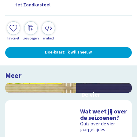
Het Zandkasteel
favoriet
toevoegen
embed
Doe-kaart: Ik wil sneeuw
Meer
De vier
seizoenen
Interactieve
Wat weet jij over
schoolplaat over de
de seizoenen?
seizoenen
Quiz over de vier
jaargetijdes