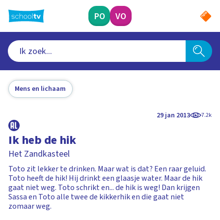
Ga
naar
PO
VO
hoofdinhoud
Mens en lichaam
29 jan 2013
7.2k
Ik heb de hik
Het Zandkasteel
Toto zit lekker te drinken. Maar wat is dat? Een raar geluid.
Toto heeft de hik! Hij drinkt een glaasje water. Maar de hik
gaat niet weg. Toto schrikt en... de hik is weg! Dan krijgen
Sassa en Toto alle twee de kikkerhik en die gaat niet
zomaar weg.