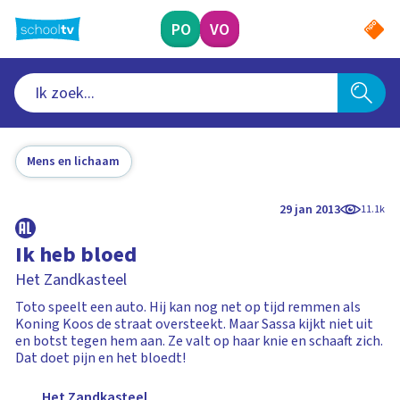
Ga
naar
PO
VO
hoofdinhoud
Mens en lichaam
29 jan 2013
11.1k
Ik heb bloed
Het Zandkasteel
Toto speelt een auto. Hij kan nog net op tijd remmen als
Koning Koos de straat oversteekt. Maar Sassa kijkt niet uit
en botst tegen hem aan. Ze valt op haar knie en schaaft zich.
Dat doet pijn en het bloedt!
Het Zandkasteel