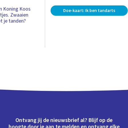
 en Koning Koos
Doe-kaart: Ik ben tandarts
tjes. Zwaaien
et je tanden?
Ontvang jij de nieuwsbrief al? Blijf op de
hoogte door je aan te melden en ontvang elke