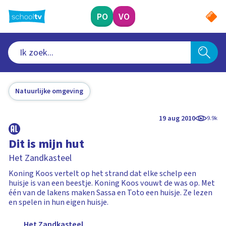
Ga
naar
PO
VO
hoofdinhoud
Natuurlijke omgeving
19 aug 2010
9.9k
Dit is mijn hut
Het Zandkasteel
Koning Koos vertelt op het strand dat elke schelp een
huisje is van een beestje. Koning Koos vouwt de was op. Met
één van de lakens maken Sassa en Toto een huisje. Ze lezen
en spelen in hun eigen huisje.
Het Zandkasteel