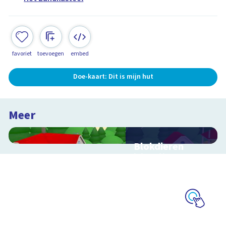
favoriet
toevoegen
embed
Doe-kaart: Dit is mijn hut
Meer
Blokdieren
Interactieve
schoolplaat van een
kinderboerderij
Schoolplaat