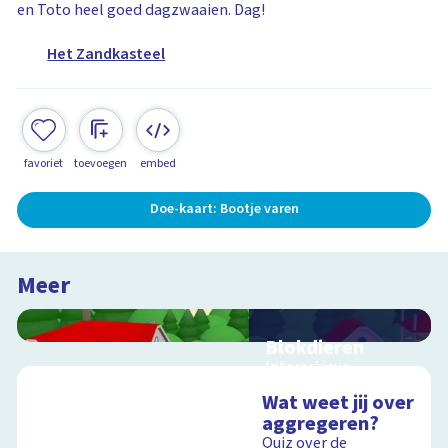
en Toto heel goed dagzwaaien. Dag!
Het Zandkasteel
favoriet
toevoegen
embed
Doe-kaart: Bootje varen
Meer
Blokdieren
Interactieve
schoolplaat van een
Wat weet jij over
kinderboerderij
aggregeren?
Quiz over de