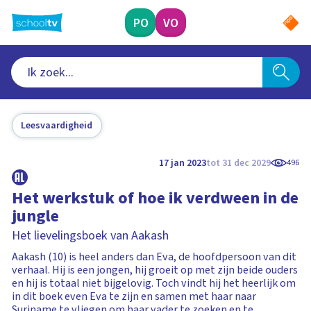
Ga
naar
PO
VO
hoofdinhoud
Leesvaardigheid
17 jan 2023
tot 31 dec 2029
496
Het werkstuk of hoe ik verdween in de
jungle
Het lievelingsboek van Aakash
Aakash (10) is heel anders dan Eva, de hoofdpersoon van dit
verhaal. Hij is een jongen, hij groeit op met zijn beide ouders
en hij is totaal niet bijgelovig. Toch vindt hij het heerlijk om
in dit boek even Eva te zijn en samen met haar naar
Suriname te vliegen om haar vader te zoeken en te