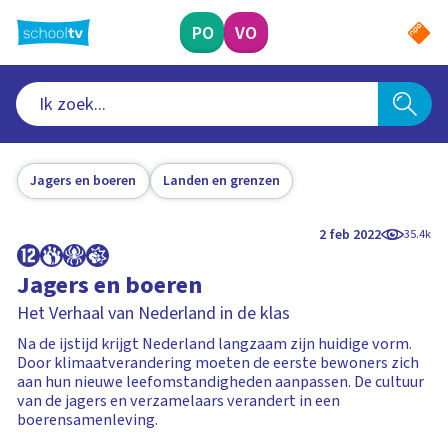
Ga
naar
PO
VO
hoofdinhoud
Jagers en boeren
Landen en grenzen
2 feb 2022
35.4k
Jagers en boeren
Het Verhaal van Nederland in de klas
Na de ijstijd krijgt Nederland langzaam zijn huidige vorm.
Door klimaatverandering moeten de eerste bewoners zich
aan hun nieuwe leefomstandigheden aanpassen. De cultuur
van de jagers en verzamelaars verandert in een
boerensamenleving.