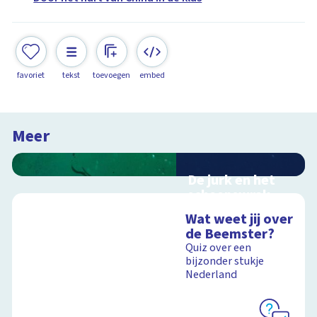
favoriet
tekst
toevoegen
embed
Meer
De jurk en het
scheepswrak
Interactieve
Wat weet jij over
zoektocht naar een
de Beemster?
scheepswrak
Quiz over een
bijzonder stukje
Nederland
Schoolplaat