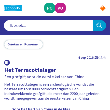
Ga
naar
PO
VO
hoofdinhoud
Grieken en Romeinen
4 sep 2018
16.4k
Het Terracottaleger
Een grafgift voor de eerste keizer van China
Het Terracottaleger is een archeologische vondst die
bestaat uit zo’n 8000 terracottafiguren. Een
indrukwekkende grafgift, die meer dan 2200 jaar geleden
wordt meegegeven aan de eerste keizer van China.
Door het hart van China in de klas