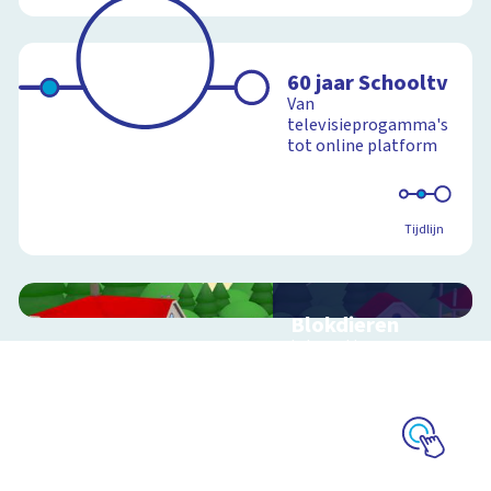
60 jaar Schooltv
Van
televisieprogamma's
tot online platform
Tijdlijn
Blokdieren
Interactieve
schoolplaat van een
kinderboerderij
Schoolplaat