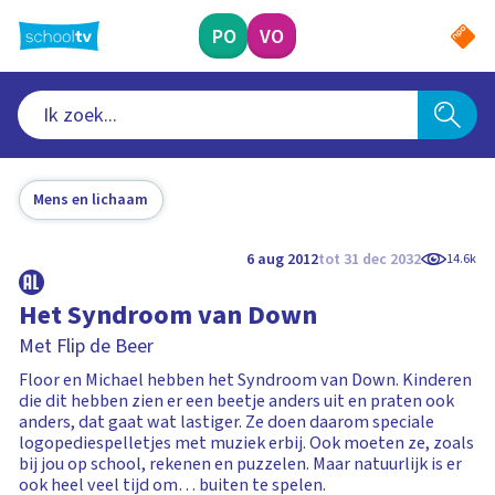
Ga
naar
PO
VO
hoofdinhoud
Mens en lichaam
6 aug 2012
tot 31 dec 2032
14.6k
Het Syndroom van Down
Met Flip de Beer
Floor en Michael hebben het Syndroom van Down. Kinderen
die dit hebben zien er een beetje anders uit en praten ook
anders, dat gaat wat lastiger. Ze doen daarom speciale
logopediespelletjes met muziek erbij. Ook moeten ze, zoals
bij jou op school, rekenen en puzzelen. Maar natuurlijk is er
ook heel veel tijd om… buiten te spelen.