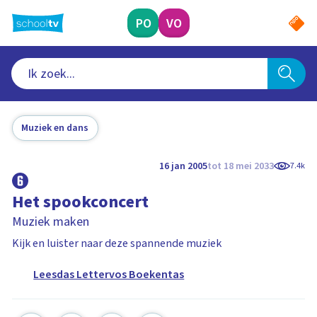
Ga
naar
PO
VO
hoofdinhoud
Muziek en dans
16 jan 2005
tot 18 mei 2033
7.4k
Het spookconcert
Muziek maken
Kijk en luister naar deze spannende muziek
Leesdas Lettervos Boekentas