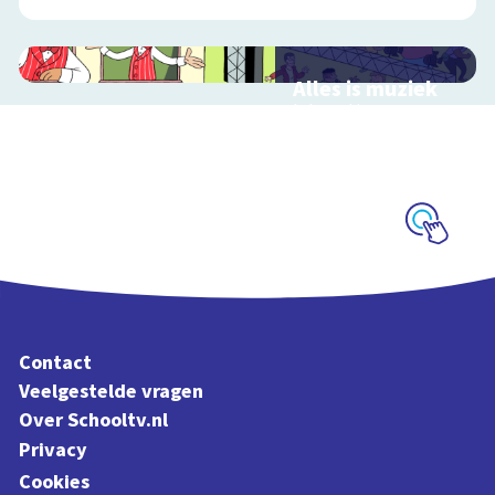
Alles is muziek
Interactieve
schoolplaat over
muziekinstrumenten
en muziekstijlen
Schoolplaat
Contact
Veelgestelde vragen
Over Schooltv.nl
Privacy
Cookies