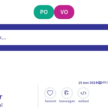
PO
VO
602
15 nov 2024
r
favoriet
toevoegen
embed
al