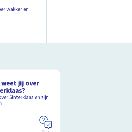
eer wakker en
weet jij over
terklaas?
over Sinterklaas en zijn
n