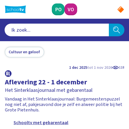
Ga
naar
PO
VO
hoofdinhoud
Cultuur en geloof
1 dec 2025
tot 1 nov 2026
118
Aflevering 22 - 1 december
Het Sinterklaasjournaal met gebarentaal
Vandaag in Het Sinterklaasjournaal: Burgemeesterspuzzel
nog niet af, pakjesavond doe je zelf en alweer politie bij het
Grote Pietenhuis.
Schooltv met gebarentaal