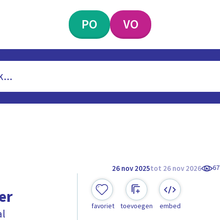
PO
VO
67
26 nov 2025
tot 26 nov 2026
er
favoriet
toevoegen
embed
al