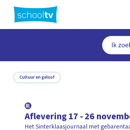
Ga
naar
hoofdinhoud
Cultuur en geloof
Aflevering 17 - 26 novemb
Het Sinterklaasjournaal met gebarenta