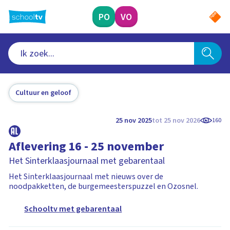
Ga
naar
PO
VO
hoofdinhoud
Cultuur en geloof
25 nov 2025
tot 25 nov 2026
160
Aflevering 16 - 25 november
Het Sinterklaasjournaal met gebarentaal
Het Sinterklaasjournaal met nieuws over de
noodpakketten, de burgemeesterspuzzel en Ozosnel.
Schooltv met gebarentaal