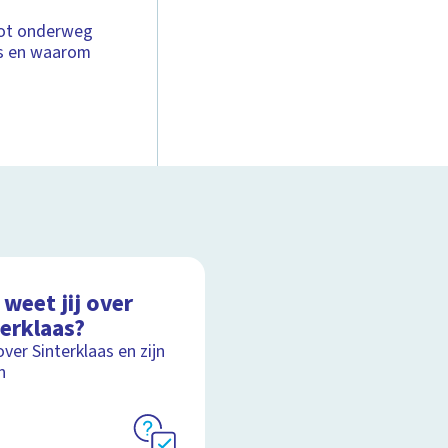
oot onderweg
is en waarom
weet jij over
terklaas?
over Sinterklaas en zijn
n