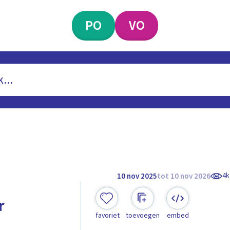
PO
VO
4k
10 nov 2025
tot 10 nov 2026
r
favoriet
toevoegen
embed