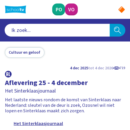
Ga
naar
PO
VO
hoofdinhoud
Cultuur en geloof
4 dec 2025
tot 4 dec 2026
719
Aflevering 25 - 4 december
Het Sinterklaasjournaal
Het laatste nieuws rondom de komst van Sinterklaas naar
Nederland: sleutel van de deur is zoek, Ozosnel wil niet
lopen en Sinterklaas maakt zich zorgen.
Het Sinterklaasjournaal