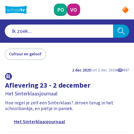
Ga
naar
PO
VO
hoofdinhoud
Cultuur en geloof
2 dec 2025
tot 2 dec 2026
517
Aflevering 23 - 2 december
Het Sinterklaasjournaal
Hoe regel je zelf een Sinterklaas? Jeroen terug in het
schoolbankje, en pietje in paniek.
Het Sinterklaasjournaal