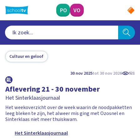
Ga
naar
PO
VO
hoofdinhoud
Cultuur en geloof
30 nov 2025
tot 30 nov 2026
521
Aflevering 21 - 30 november
Het Sinterklaasjournaal
Het weekoverzicht over de week waarin de noodpakketten
leeg bleken te zijn, het alweer mis ging met Ozosnel en
Sinterklaas niet meer thuiskwam.
Het Sinterklaasjournaal