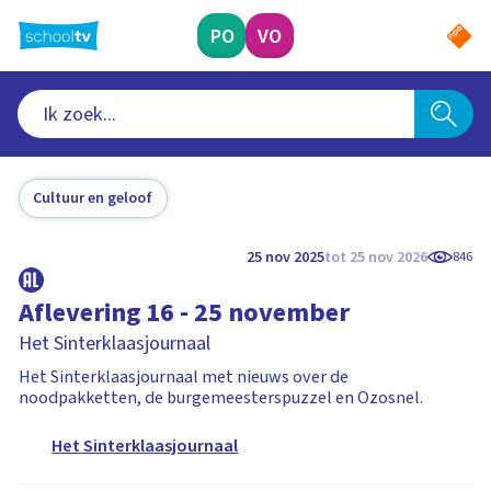
Ga
naar
PO
VO
hoofdinhoud
Cultuur en geloof
25 nov 2025
tot 25 nov 2026
846
Aflevering 16 - 25 november
Het Sinterklaasjournaal
Het Sinterklaasjournaal met nieuws over de
noodpakketten, de burgemeesterspuzzel en Ozosnel.
Het Sinterklaasjournaal