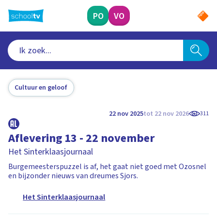
Ga
naar
PO
VO
hoofdinhoud
Cultuur en geloof
22 nov 2025
tot 22 nov 2026
311
Aflevering 13 - 22 november
Het Sinterklaasjournaal
Burgemeesterspuzzel is af, het gaat niet goed met Ozosnel
en bijzonder nieuws van dreumes Sjors.
Het Sinterklaasjournaal