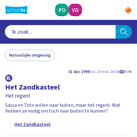
Ga
naar
PO
VO
hoofdinhoud
Natuurlijke omgeving
31 dec 1999
tot 18 mei 2033
5.6k
Het Zandkasteel
Het regent
Sassa en Toto willen naar buiten, maar het regent. Wat
hebben ze nodig om toch naar buiten te kunnen?
Het Zandkasteel