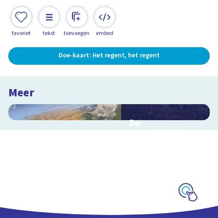
favoriet
tekst
toevoegen
embed
Doe-kaart: Het regent, het regent
Meer
De
waterkringloop
Interactieve
schoolplaat over de
cyclus van water op
aarde
Schoolplaat