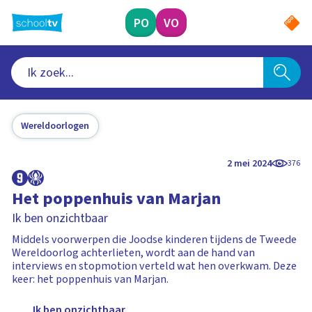
Ga
naar
PO
VO
hoofdinhoud
Wereldoorlogen
2 mei 2024
376
Het poppenhuis van Marjan
Ik ben onzichtbaar
Middels voorwerpen die Joodse kinderen tijdens de Tweede
Wereldoorlog achterlieten, wordt aan de hand van
interviews en stopmotion verteld wat hen overkwam. Deze
keer: het poppenhuis van Marjan.
Ik ben onzichtbaar