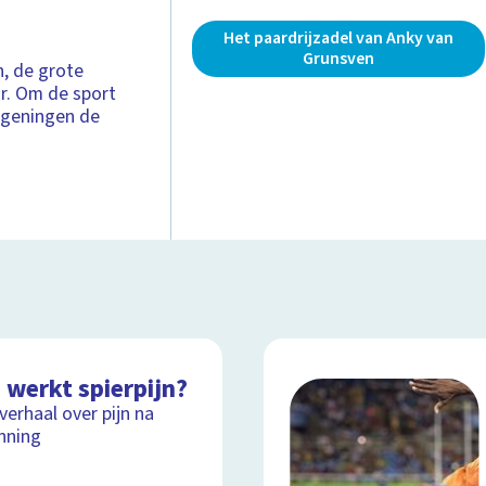
Het paardrijzadel van Anky van
Grunsven
n, de grote
r. Om de sport
ageningen de
 werkt spierpijn?
lverhaal over pijn na
nning