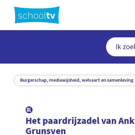
Ga
naar
hoofdinhoud
Burgerschap, mediawijsheid, welvaart en samenleving
Het paardrijzadel van An
Grunsven