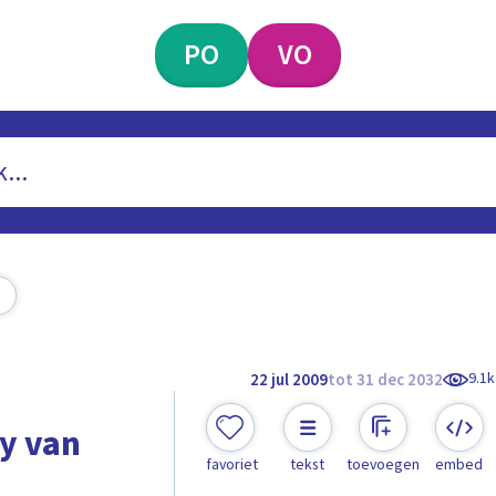
PO
VO
9.1k
22 jul 2009
tot 31 dec 2032
ky van
favoriet
tekst
toevoegen
embed