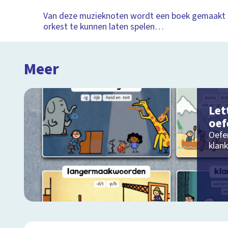
Van deze muzieknoten wordt een boek gemaakt 
orkest te kunnen laten spelen…
Meer
Let
oef
Oefe
klank