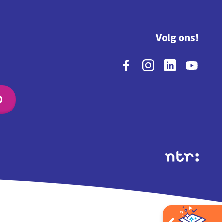
Volg ons!
O
Extra's