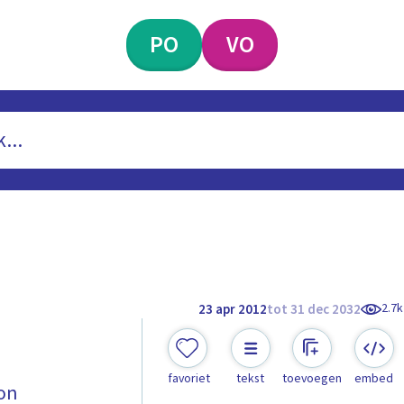
PO
VO
2.7k
23 apr 2012
tot 31 dec 2032
favoriet
tekst
toevoegen
embed
ton