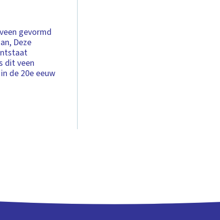
agveen gevormd
aan, Deze
ontstaat
s dit veen
 in de 20e eeuw