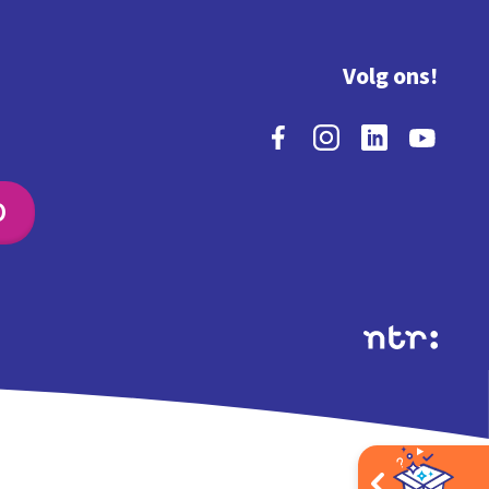
Volg ons!
O
Extra's