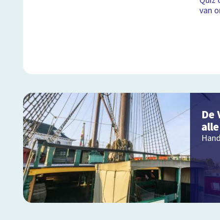
Quiz 
van o
De 
all
Hand