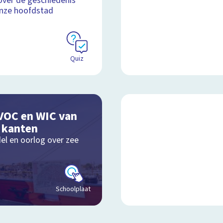
over de geschiedenis
nze hoofdstad
Quiz
VOC en WIC van
e kanten
el en oorlog over zee
Schoolplaat