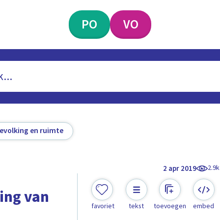
PO
VO
evolking en ruimte
2.9k
2 apr 2019
ting van
favoriet
tekst
toevoegen
embed