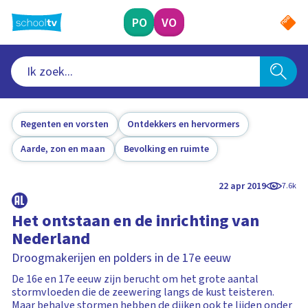
Ga
naar
PO
VO
hoofdinhoud
Regenten en vorsten
Ontdekkers en hervormers
Aarde, zon en maan
Bevolking en ruimte
22 apr 2019
7.6k
Het ontstaan en de inrichting van
Nederland
Droogmakerijen en polders in de 17e eeuw
De 16e en 17e eeuw zijn berucht om het grote aantal
stormvloeden die de zeewering langs de kust teisteren.
Maar behalve stormen hebben de dijken ook te lijden onder