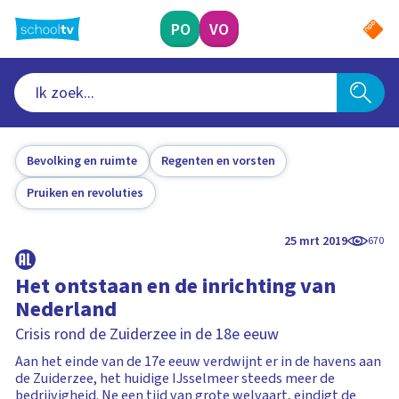
Ga
naar
PO
VO
hoofdinhoud
Bevolking en ruimte
Regenten en vorsten
Pruiken en revoluties
25 mrt 2019
670
Het ontstaan en de inrichting van
Nederland
Crisis rond de Zuiderzee in de 18e eeuw
Aan het einde van de 17e eeuw verdwijnt er in de havens aan
de Zuiderzee, het huidige IJsselmeer steeds meer de
bedrijvigheid. Ne een tijd van grote welvaart, eindigt de