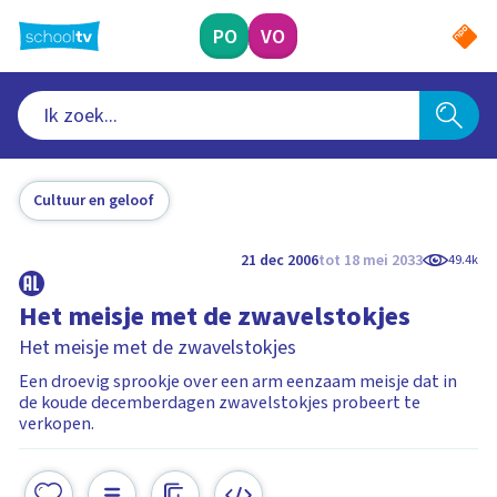
Ga
naar
PO
VO
hoofdinhoud
Cultuur en geloof
21 dec 2006
tot 18 mei 2033
49.4k
Het meisje met de zwavelstokjes
Het meisje met de zwavelstokjes
Een droevig sprookje over een arm eenzaam meisje dat in
de koude decemberdagen zwavelstokjes probeert te
verkopen.