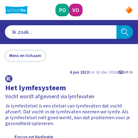
Ga
naar
PO
VO
hoofdinhoud
Mens en lichaam
6 jun 2013
tot 31 dec 2032
28.1k
Het lymfesysteem
Vocht wordt afgevoerd via lymfevaten
Je lymfestelsel is een stelsel van lymfevaten dat vocht
afvoert. Dat vocht in de lymfevaten noemen we lymfe. Als
je lymfestelsel niet goed werkt, kan dat problemen voor je
gezondheid opleveren.
Focus op biologie