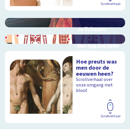
Scrollverhaal
Je lichaam:
organen
Interactieve
Van top tot teen
schoolplaat langs je
Interactieve
organen
schoolplaat over het
Hoe preuts was
menselijk lichaam
men door de
eeuwen heen?
Schoolplaat
Scrollverhaal over
onze omgang met
Schoolplaat
bloot
Scrollverhaal