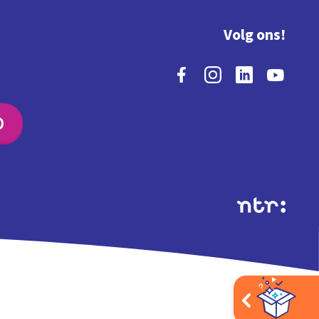
Volg ons!
O
Extra's