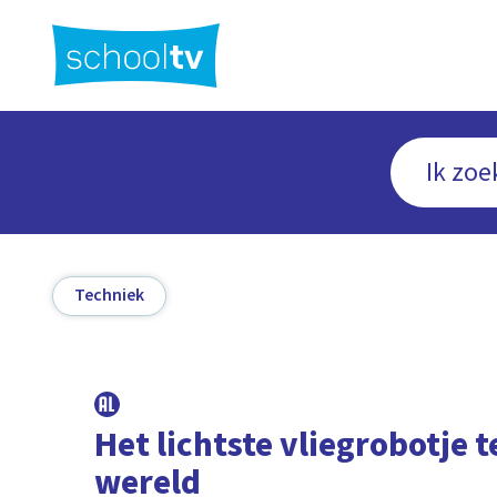
Ga
naar
hoofdinhoud
Techniek
Het lichtste vliegrobotje t
wereld