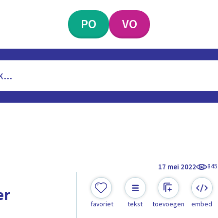
PO
VO
845
17 mei 2022
er
favoriet
tekst
toevoegen
embed