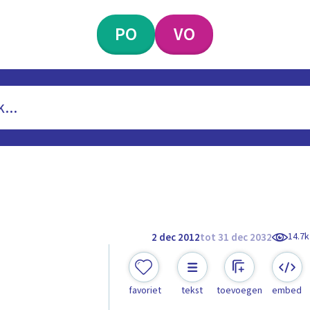
PO
VO
14.7k
2 dec 2012
tot 31 dec 2032
favoriet
tekst
toevoegen
embed