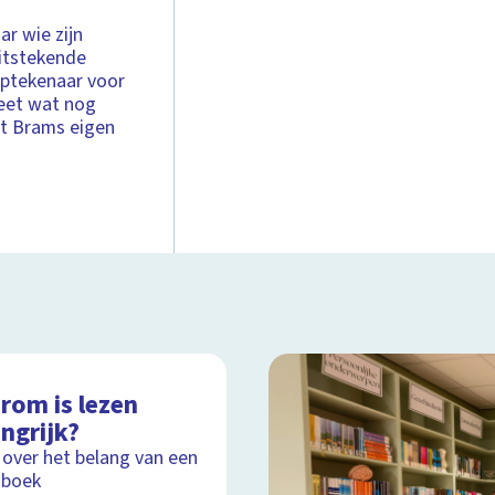
r wie zijn
uitstekende
riptekenaar voor
weet wat nog
et Brams eigen
rom is lezen
ngrijk?
 over het belang van een
 boek