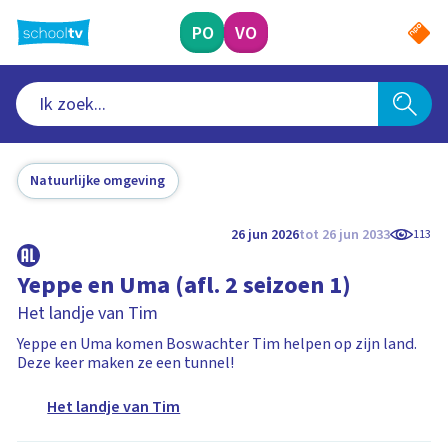
Ga
naar
PO
VO
hoofdinhoud
Natuurlijke omgeving
26 jun 2026
tot 26 jun 2033
113
Yeppe en Uma (afl. 2 seizoen 1)
Het landje van Tim
Yeppe en Uma komen Boswachter Tim helpen op zijn land.
Deze keer maken ze een tunnel!
Het landje van Tim