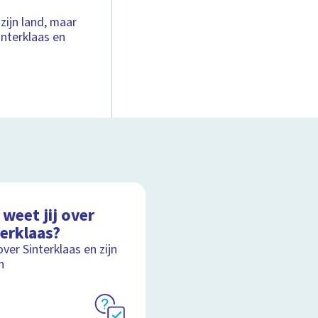
ijn land, maar
interklaas en
weet jij over
terklaas?
over Sinterklaas en zijn
n