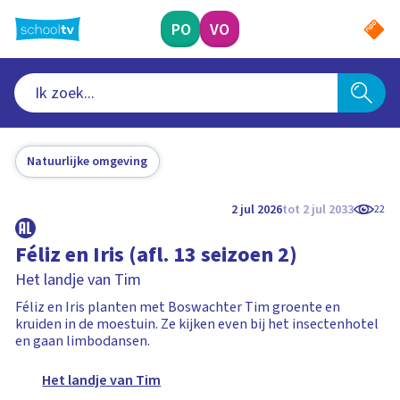
Ga
naar
PO
VO
hoofdinhoud
Natuurlijke omgeving
2 jul 2026
tot 2 jul 2033
22
Féliz en Iris (afl. 13 seizoen 2)
Het landje van Tim
Féliz en Iris planten met Boswachter Tim groente en
kruiden in de moestuin. Ze kijken even bij het insectenhotel
en gaan limbodansen.
Het landje van Tim