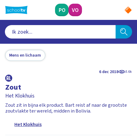
Ga
naar
PO
VO
hoofdinhoud
Mens en lichaam
6 dec 2018
3.6k
Zout
Het Klokhuis
Zout zit in bijna elk product. Bart reist af naar de grootste
zoutvlakte ter wereld, midden in Bolivia.
Het Klokhuis