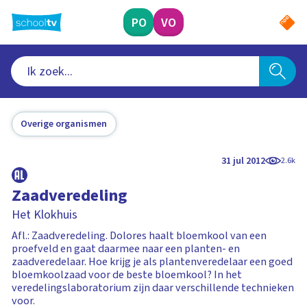
Ga
naar
PO
VO
hoofdinhoud
Overige organismen
31 jul 2012
2.6k
Zaadveredeling
Het Klokhuis
Afl.: Zaadveredeling. Dolores haalt bloemkool van een
proefveld en gaat daarmee naar een planten- en
zaadveredelaar. Hoe krijg je als plantenveredelaar een goed
bloemkoolzaad voor de beste bloemkool? In het
veredelingslaboratorium zijn daar verschillende technieken
voor.