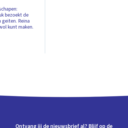
schapen:
ouk bezoekt de
 geiten. Reina
 wol kunt maken.
Ontvang jij de nieuwsbrief al? Blijf op de