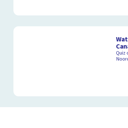
Wat 
Can
Quiz 
Noor