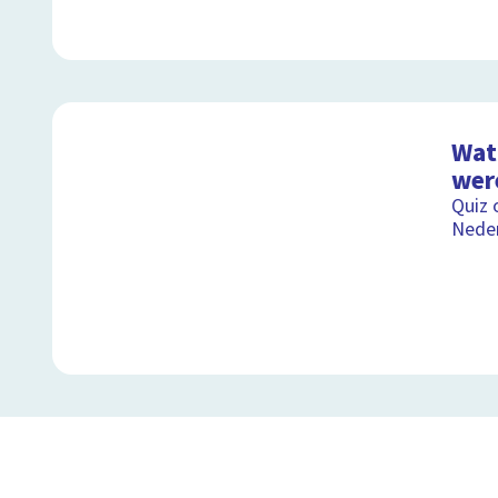
Wat 
wer
Quiz 
Nede