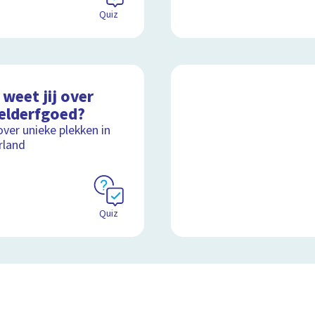
Quiz
weet jij over
elderfgoed?
over unieke plekken in
rland
Quiz