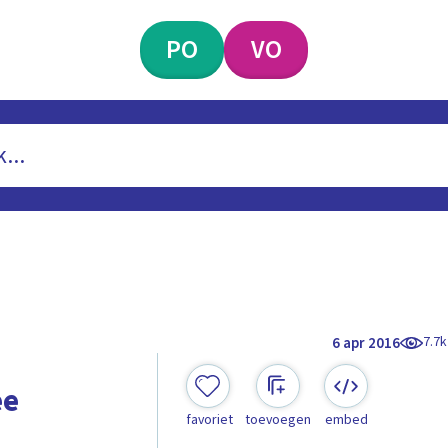
PO
VO
7.7k
6 apr 2016
ee
favoriet
toevoegen
embed