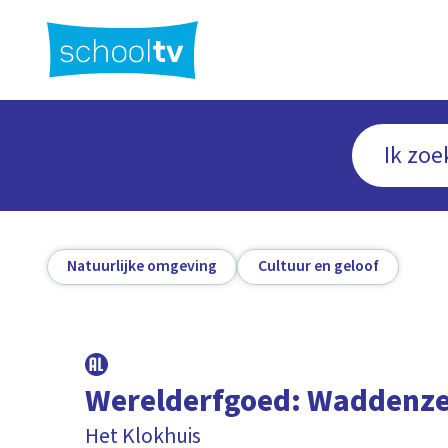
Ga
naar
hoofdinhoud
Natuurlijke omgeving
Cultuur en geloof
Werelderfgoed: Waddenz
Het Klokhuis