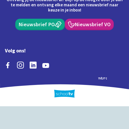
te melden en ontvang elke maand een nieuwsbrief naar
keuze in je inbox!
Nieuwsbrief PO
Nieuwsbrief VO
Volg ons!
Extra's
Schooltv biedt meer
Quiz
Schoolplaat
Tijd
dan video's! Ontdek