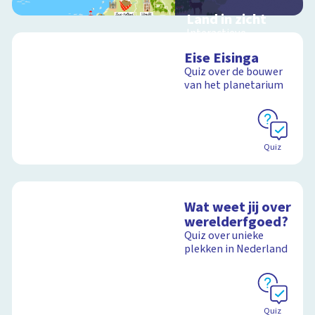
Land in zicht
Interactieve
schoolplaat over de
Eise Eisinga
twaalf provincies van
Quiz over de bouwer
Nederland
van het planetarium
Schoolplaat
Quiz
Wat weet jij over
werelderfgoed?
Quiz over unieke
plekken in Nederland
Quiz