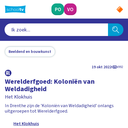
Ga
naar
PO
VO
hoofdinhoud
Beeldend en bouwkunst
19 okt 2022
992
Werelderfgoed: Koloniën van
Weldadigheid
Het Klokhuis
In Drenthe zijn de 'Koloniën van Weldadigheid' onlangs
uitgeroepen tot Werelderfgoed.
Het Klokhuis