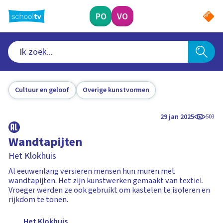
Ga
naar
PO
VO
hoofdinhoud
Cultuur en geloof
Overige kunstvormen
29 jan 2025
503
Wandtapijten
Het Klokhuis
Al eeuwenlang versieren mensen hun muren met
wandtapijten. Het zijn kunstwerken gemaakt van textiel.
Vroeger werden ze ook gebruikt om kastelen te isoleren en
rijkdom te tonen.
Het Klokhuis