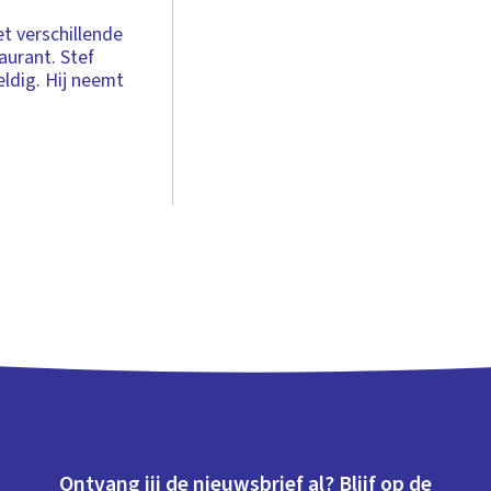
et verschillende
aurant. Stef
ldig. Hij neemt
Ontvang jij de nieuwsbrief al? Blijf op de