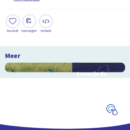
favoriet
toevoegen
embed
Meer
Leven in de
sloot
Interactieve
schoolplaat over het
slootleven
Schoolplaat