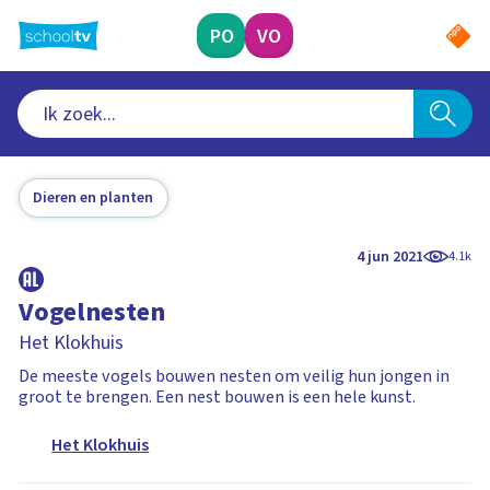
Ga
naar
PO
VO
hoofdinhoud
Dieren en planten
4 jun 2021
4.1k
Vogelnesten
Het Klokhuis
De meeste vogels bouwen nesten om veilig hun jongen in
groot te brengen. Een nest bouwen is een hele kunst.
Het Klokhuis