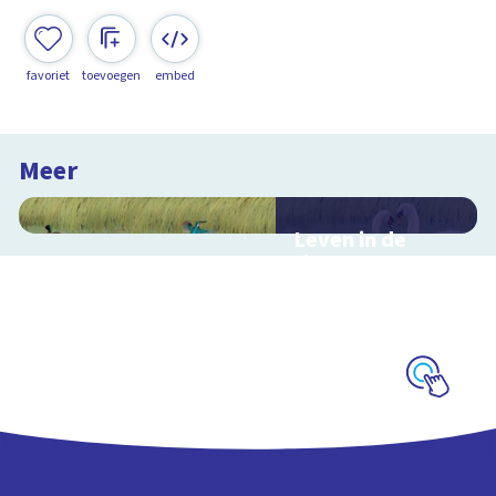
favoriet
toevoegen
embed
Meer
Leven in de
sloot
Interactieve
schoolplaat over het
slootleven
Schoolplaat