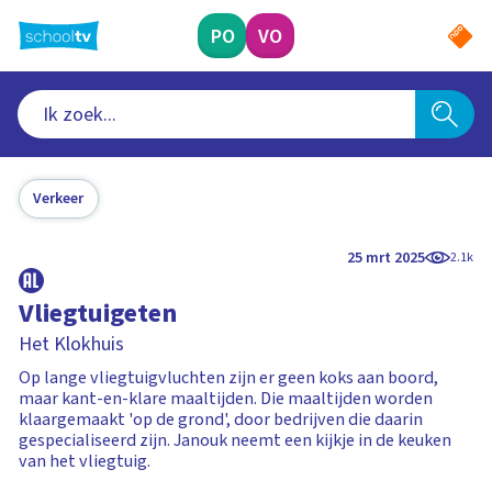
Ga
naar
PO
VO
hoofdinhoud
Verkeer
25 mrt 2025
2.1k
Vliegtuigeten
Het Klokhuis
Op lange vliegtuigvluchten zijn er geen koks aan boord,
maar kant-en-klare maaltijden. Die maaltijden worden
klaargemaakt 'op de grond', door bedrijven die daarin
gespecialiseerd zijn. Janouk neemt een kijkje in de keuken
van het vliegtuig.