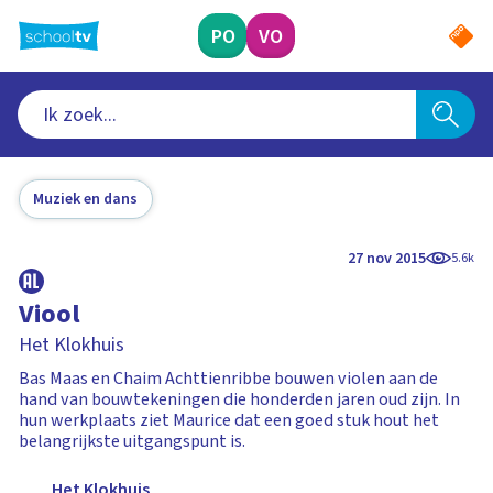
Ga
naar
PO
VO
hoofdinhoud
Muziek en dans
27 nov 2015
5.6k
Viool
Het Klokhuis
Bas Maas en Chaim Achttienribbe bouwen violen aan de
hand van bouwtekeningen die honderden jaren oud zijn. In
hun werkplaats ziet Maurice dat een goed stuk hout het
belangrijkste uitgangspunt is.
Het Klokhuis