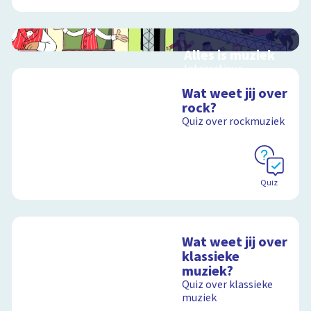
Alles is muziek
Interactieve
schoolplaat over
Wat weet jij over
muziekinstrumenten
rock?
en muziekstijlen
Quiz over rockmuziek
Schoolplaat
Quiz
Wat weet jij over
klassieke
muziek?
Quiz over klassieke
muziek