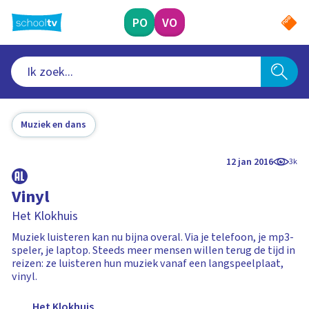
Ga
naar
PO
VO
hoofdinhoud
Muziek en dans
12 jan 2016
3k
Vinyl
Het Klokhuis
Muziek luisteren kan nu bijna overal. Via je telefoon, je mp3-
speler, je laptop. Steeds meer mensen willen terug de tijd in
reizen: ze luisteren hun muziek vanaf een langspeelplaat,
vinyl.
Het Klokhuis